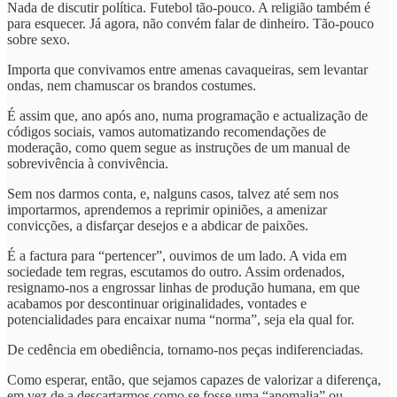
Nada de discutir política. Futebol tão-pouco. A religião também é
para esquecer. Já agora, não convém falar de dinheiro. Tão-pouco
sobre sexo.
Importa que convivamos entre amenas cavaqueiras, sem levantar
ondas, nem chamuscar os brandos costumes.
É assim que, ano após ano, numa programação e actualização de
códigos sociais, vamos automatizando recomendações de
moderação, como quem segue as instruções de um manual de
sobrevivência à convivência.
Sem nos darmos conta, e, nalguns casos, talvez até sem nos
importarmos, aprendemos a reprimir opiniões, a amenizar
convicções, a disfarçar desejos e a abdicar de paixões.
É a factura para “pertencer”, ouvimos de um lado. A vida em
sociedade tem regras, escutamos do outro. Assim ordenados,
resignamo-nos a engrossar linhas de produção humana, em que
acabamos por descontinuar originalidades, vontades e
potencialidades para encaixar numa “norma”, seja ela qual for.
De cedência em obediência, tornamo-nos peças indiferenciadas.
Como esperar, então, que sejamos capazes de valorizar a diferença,
em vez de a descartarmos como se fosse uma “anomalia” ou