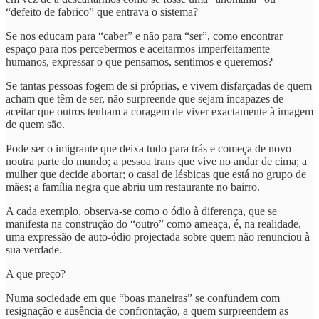
“defeito de fabrico” que entrava o sistema?
Se nos educam para “caber” e não para “ser”, como encontrar
espaço para nos percebermos e aceitarmos imperfeitamente
humanos, expressar o que pensamos, sentimos e queremos?
Se tantas pessoas fogem de si próprias, e vivem disfarçadas de quem
acham que têm de ser, não surpreende que sejam incapazes de
aceitar que outros tenham a coragem de viver exactamente à imagem
de quem são.
Pode ser o imigrante que deixa tudo para trás e começa de novo
noutra parte do mundo; a pessoa trans que vive no andar de cima; a
mulher que decide abortar; o casal de lésbicas que está no grupo de
mães; a família negra que abriu um restaurante no bairro.
A cada exemplo, observa-se como o ódio à diferença, que se
manifesta na construção do “outro” como ameaça, é, na realidade,
uma expressão de auto-ódio projectada sobre quem não renunciou à
sua verdade.
A que preço?
Numa sociedade em que “boas maneiras” se confundem com
resignação e ausência de confrontação, a quem surpreendem as