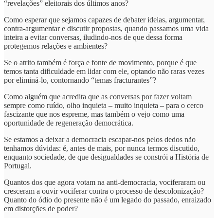
“revelações” eleitorais dos últimos anos?
Como esperar que sejamos capazes de debater ideias, argumentar,
contra-argumentar e discutir propostas, quando passamos uma vida
inteira a evitar conversas, iludindo-nos de que dessa forma
protegemos relações e ambientes?
Se o atrito também é força e fonte de movimento, porque é que
temos tanta dificuldade em lidar com ele, optando não raras vezes
por eliminá-lo, contornando “temas fracturantes”?
Como alguém que acredita que as conversas por fazer voltam
sempre como ruído, olho inquieta – muito inquieta – para o cerco
fascizante que nos espreme, mas também o vejo como uma
oportunidade de regeneração democrática.
Se estamos a deixar a democracia escapar-nos pelos dedos não
tenhamos dúvidas: é, antes de mais, por nunca termos discutido,
enquanto sociedade, de que desigualdades se constrói a História de
Portugal.
Quantos dos que agora votam na anti-democracia, vociferaram ou
cresceram a ouvir vociferar contra o processo de descolonização?
Quanto do ódio do presente não é um legado do passado, enraizado
em distorções de poder?