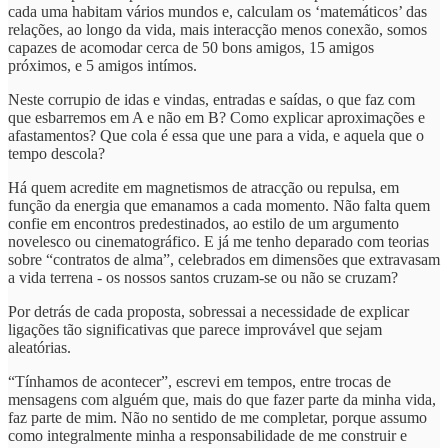
cada uma habitam vários mundos e, calculam os ‘matemáticos’ das
relações, ao longo da vida, mais interacção menos conexão, somos
capazes de acomodar cerca de 50 bons amigos, 15 amigos
próximos, e 5 amigos intímos.
Neste corrupio de idas e vindas, entradas e saídas, o que faz com
que esbarremos em A e não em B? Como explicar aproximações e
afastamentos? Que cola é essa que une para a vida, e aquela que o
tempo descola?
Há quem acredite em magnetismos de atracção ou repulsa, em
função da energia que emanamos a cada momento. Não falta quem
confie em encontros predestinados, ao estilo de um argumento
novelesco ou cinematográfico. E já me tenho deparado com teorias
sobre “contratos de alma”, celebrados em dimensões que extravasam
a vida terrena - os nossos santos cruzam-se ou não se cruzam?
Por detrás de cada proposta, sobressai a necessidade de explicar
ligações tão significativas que parece improvável que sejam
aleatórias.
“Tínhamos de acontecer”, escrevi em tempos, entre trocas de
mensagens com alguém que, mais do que fazer parte da minha vida,
faz parte de mim. Não no sentido de me completar, porque assumo
como integralmente minha a responsabilidade de me construir e