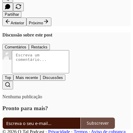
Partilhar
Anterior
Próximo
Discussão sobre este post
Comentários
Restacks
Top
Mais recente
Discussões
Nenhuma publicação
Pronto para mais?
Subscrever
© 2026 O Tal Podcast
·
Privacidade
∙
Termos
∙
Aviso de cobrança