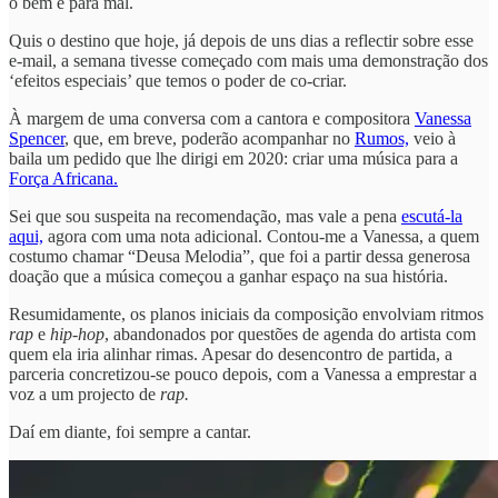
o bem e para mal.
Quis o destino que hoje, já depois de uns dias a reflectir sobre esse
e-mail, a semana tivesse começado com mais uma demonstração dos
‘efeitos especiais’ que temos o poder de co-criar.
À margem de uma conversa com a cantora e compositora
Vanessa
Spencer
, que, em breve, poderão acompanhar no
Rumos,
veio à
baila um pedido que lhe dirigi em 2020: criar uma música para a
Força Africana.
Sei que sou suspeita na recomendação, mas vale a pena
escutá-la
aqui,
agora com uma nota adicional. Contou-me a Vanessa, a quem
costumo chamar “Deusa Melodia”, que foi a partir dessa generosa
doação que a música começou a ganhar espaço na sua história.
Resumidamente, os planos iniciais da composição envolviam ritmos
rap
e
hip-hop
, abandonados por questões de agenda do artista com
quem ela iria alinhar rimas. Apesar do desencontro de partida, a
parceria concretizou-se pouco depois, com a Vanessa a emprestar a
voz a um projecto de
rap.
Daí em diante, foi sempre a cantar.