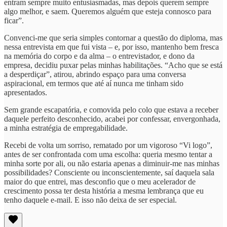
entram sempre muito entusiasmadas, mas depois querem sempre
algo melhor, e saem. Queremos alguém que esteja connosco para
ficar”.
Convenci-me que seria simples contornar a questão do diploma, mas
nessa entrevista em que fui vista – e, por isso, mantenho bem fresca
na memória do corpo e da alma – o entrevistador, e dono da
empresa, decidiu puxar pelas minhas habilitações. “Acho que se está
a desperdiçar”, atirou, abrindo espaço para uma conversa
aspiracional, em termos que até aí nunca me tinham sido
apresentados.
Sem grande escapatória, e comovida pelo colo que estava a receber
daquele perfeito desconhecido, acabei por confessar, envergonhada,
a minha estratégia de empregabilidade.
Recebi de volta um sorriso, rematado por um vigoroso “Vi logo”,
antes de ser confrontada com uma escolha: queria mesmo tentar a
minha sorte por ali, ou não estaria apenas a diminuir-me nas minhas
possibilidades? Consciente ou inconscientemente, saí daquela sala
maior do que entrei, mas desconfio que o meu acelerador de
crescimento possa ter desta história a mesma lembrança que eu
tenho daquele e-mail. E isso não deixa de ser especial.