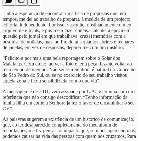
Tinha a esperança de encontrar uma lista de propostas que, em
tempos, me dei ao trabalho de preparar, à medida de um projecto
editorial independente. Por isso, vasculhei obstinadamente o meu
arquivo de e-mails, e pus-me a fazer contas. Calculei a época em
questão pelo jornal em que trabalhava, cruzei memórias com a
pesquisa de notícias, mas, ao fim de uns quantos abrires e fechares
de janelas, em vez de respostas, deparei-me com um mistério.
“Felicito-a por mais uma bela reportagem sobre o Solar dos
Malafaias. Com efeito, ao ver a foto e ler a peça, fez-me voltar ao
meu tempo de menino. Não sei se a Senhora é natural do Concelho
de São Pedro do Sul, ou se no exercício do seu trabalho visitou
aquela zona e ficou sensibilizada com o que viu”.
A mensagem é de 2011, vem assinada por L.A., e termina com uma
referência que não consigo descodificar. “Tenho informação da
minha filha em como a Senhora já fez o favor de encaminhar o seu
CV”.
As palavras sugerem a existência de um histórico de comunicação,
que, ao ter desaparecido completamente do meu álbum de
recordações, me fez pensar no impacto que, sem nos apercebermos,
podemos causar na vida das pessoas com quem nos cruzamos. Para