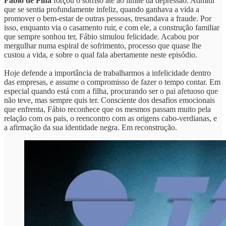
Fábio de Pina
forçou o sorriso até ao limite da depressão. Admitir
que se sentia profundamente infeliz, quando ganhava a vida a
promover o bem-estar de outras pessoas, tresandava a fraude. Por
isso, enquanto via o casamento ruir, e com ele, a construção familiar
que sempre sonhou ter, Fábio simulou felicidade. Acabou por
mergulhar numa espiral de sofrimento, processo que quase lhe
custou a vida, e sobre o qual fala abertamente neste episódio.
Hoje defende a importância de trabalharmos a infelicidade dentro
das empresas, e assume o compromisso de fazer o tempo contar. Em
especial quando está com a filha, procurando ser o pai afetuoso que
não teve, mas sempre quis ter. Consciente dos desafios emocionais
que enfrenta, Fábio reconhece que os mesmos passam muito pela
relação com os pais, o reencontro com as origens cabo-verdianas, e
a afirmação da sua identidade negra. Em reconstrução.