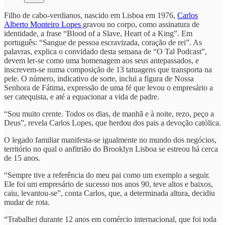
Filho de cabo-verdianos, nascido em Lisboa em 1976,
Carlos
Alberto Monteiro Lopes
gravou no corpo, como assinatura de
identidade, a frase “Blood of a Slave, Heart of a King”. Em
português: “Sangue de pessoa escravizada, coração de rei”. As
palavras, explica o convidado desta semana de “O Tal Podcast”,
devem ler-se como uma homenagem aos seus antepassados, e
inscrevem-se numa composição de 13 tatuagens que transporta na
pele. O número, indicativo de sorte, inclui a figura de Nossa
Senhora de Fátima, expressão de uma fé que levou o empresário a
ser catequista, e até a equacionar a vida de padre.
“Sou muito crente. Todos os dias, de manhã e à noite, rezo, peço a
Deus”, revela Carlos Lopes, que herdou dos pais a devoção católica.
O legado familiar manifesta-se igualmente no mundo dos negócios,
território no qual o anfitrião do Brooklyn Lisboa se estreou há cerca
de 15 anos.
“Sempre tive a referência do meu pai como um exemplo a seguir.
Ele foi um empresário de sucesso nos anos 90, teve altos e baixos,
caiu, levantou-se”, conta Carlos, que, a determinada altura, decidiu
mudar de rota.
“Trabalhei durante 12 anos em comércio internacional, que foi toda