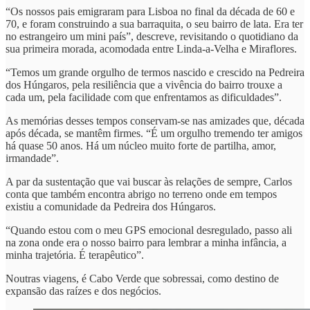
“Os nossos pais emigraram para Lisboa no final da década de 60 e
70, e foram construindo a sua barraquita, o seu bairro de lata. Era ter
no estrangeiro um mini país”, descreve, revisitando o quotidiano da
sua primeira morada, acomodada entre Linda-a-Velha e Miraflores.
“Temos um grande orgulho de termos nascido e crescido na Pedreira
dos Húngaros, pela resiliência que a vivência do bairro trouxe a
cada um, pela facilidade com que enfrentamos as dificuldades”.
As memórias desses tempos conservam-se nas amizades que, década
após década, se mantêm firmes. “É um orgulho tremendo ter amigos
há quase 50 anos. Há um núcleo muito forte de partilha, amor,
irmandade”.
A par da sustentação que vai buscar às relações de sempre, Carlos
conta que também encontra abrigo no terreno onde em tempos
existiu a comunidade da Pedreira dos Húngaros.
“Quando estou com o meu GPS emocional desregulado, passo ali
na zona onde era o nosso bairro para lembrar a minha infância, a
minha trajetória. É terapêutico”.
Noutras viagens, é Cabo Verde que sobressai, como destino de
expansão das raízes e dos negócios.