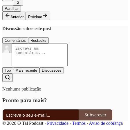
2
Partilhar
Anterior
Próximo
Discussão sobre este post
Comentários
Restacks
Top
Mais recente
Discussões
Nenhuma publicação
Pronto para mais?
Subscrever
© 2026 O Tal Podcast
·
Privacidade
∙
Termos
∙
Aviso de cobrança