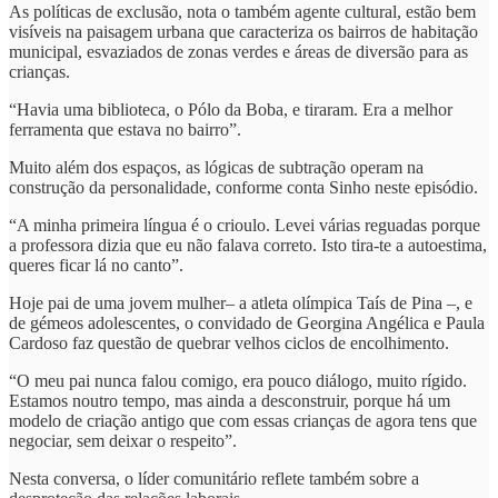
As políticas de exclusão, nota o também agente cultural, estão bem
visíveis na paisagem urbana que caracteriza os bairros de habitação
municipal, esvaziados de zonas verdes e áreas de diversão para as
crianças.
“Havia uma biblioteca, o Pólo da Boba, e tiraram. Era a melhor
ferramenta que estava no bairro”.
Muito além dos espaços, as lógicas de subtração operam na
construção da personalidade, conforme conta Sinho neste episódio.
“A minha primeira língua é o crioulo. Levei várias reguadas porque
a professora dizia que eu não falava correto. Isto tira-te a autoestima,
queres ficar lá no canto”.
Hoje pai de uma jovem mulher– a atleta olímpica Taís de Pina –, e
de gémeos adolescentes, o convidado de Georgina Angélica e Paula
Cardoso faz questão de quebrar velhos ciclos de encolhimento.
“O meu pai nunca falou comigo, era pouco diálogo, muito rígido.
Estamos noutro tempo, mas ainda a desconstruir, porque há um
modelo de criação antigo que com essas crianças de agora tens que
negociar, sem deixar o respeito”.
Nesta conversa, o líder comunitário reflete também sobre a