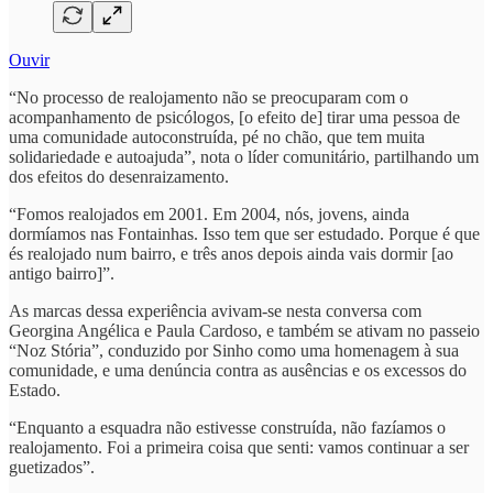
Ouvir
“No processo de realojamento não se preocuparam com o
acompanhamento de psicólogos, [o efeito de] tirar uma pessoa de
uma comunidade autoconstruída, pé no chão, que tem muita
solidariedade e autoajuda”, nota o líder comunitário, partilhando um
dos efeitos do desenraizamento.
“Fomos realojados em 2001. Em 2004, nós, jovens, ainda
dormíamos nas Fontainhas. Isso tem que ser estudado. Porque é que
és realojado num bairro, e três anos depois ainda vais dormir [ao
antigo bairro]”.
As marcas dessa experiência avivam-se nesta conversa com
Georgina Angélica e Paula Cardoso, e também se ativam no passeio
“Noz Stória”, conduzido por Sinho como uma homenagem à sua
comunidade, e uma denúncia contra as ausências e os excessos do
Estado.
“Enquanto a esquadra não estivesse construída, não fazíamos o
realojamento. Foi a primeira coisa que senti: vamos continuar a ser
guetizados”.