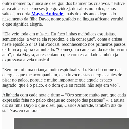
outro momento, nunca se desligou dos batimentos criativos. “Estive
ativa até aos sete meses [de gravidez], de saltos no palco, e aos
saltos”, recorda
Mayra Andrade
, mais de dois anos depois do
nascimento da filha Dayo, nome grafado na língua africana yorubá,
e que significa alegria.
“Ela veio toda em música. Eu faço linhas melódicas esquisitas,
semitonadas, a ver se ela reproduz, e ela consegue”, conta a artista
neste episódio d’ O Tal Podcast, reconhecendo nos primeiros passos
da filha a própria caminhada. “Começou a cantar ainda não tinha um
ano”, nota Mayra, acrescentando que com essa idade também já
expressava a veia musical.
“Sempre fui uma criança muito espiritualizada. Eu sei o nome das
energias que me acompanham, e eu invoco estas energias antes de
pisar no palco, porque é muito importante que aquele espaço
sagrado, que é o palco, e o dom que eu recebi, não seja em vão”.
Alinhada com cada nota e ritmo – “Oro sempre muito para que cada
expressão feita no palco chegue ao coração das pessoas” –, a artista
diz da filha Dayo o que o seu pai, Carlos Andrade, também diz de
si: “Nasceu cantora”.