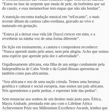
“Estou na fase da serpente que muda de pele, da borboleta que sai
do casulo, e essa metamorfose tem etapas que não são bonitas”.
A transição encontra tradução musical em “reEncanto”, o mais
recente álbum da cantora cabo-verdiana, gravado ao vivo e
maturado em gestação.
“Estava já a deixar essa vida [de Dayo] crescer em mim, e a
reverberar na minha voz de uma forma diferente”.
De lição em ensinamento, a cantora e compositora reconhece:
“Nunca aprendi muito pelo amor, nem pela alegria. Acho que somos
uma espécie que aprende pela dor e adversidade”.
Orgulhosamente africana, esta filha de um antigo combatente pela
Independência de Cabo Verde e da Guiné-Bissau apresenta-se
também como pan-africanista.
“Sou africana e sou de uma nação crioula. Temos uma herança
genética e cultural e social europeia, mas somos um país africano.
Nós aprendemos a partir pedras, e espremer leite das pedras”.
Sem renunciar aos sonhos de um destino mais justo para África,
Mayra Andrade, premiada este ano com o Lifetime Africa
Achievement Prize nos Millennium Excellence Awards, lembra que