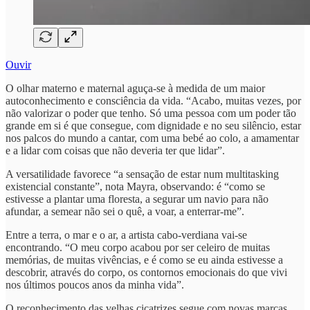
Ouvir
O olhar materno e maternal aguça-se à medida de um maior
autoconhecimento e consciência da vida. “Acabo, muitas vezes, por
não valorizar o poder que tenho. Só uma pessoa com um poder tão
grande em si é que consegue, com dignidade e no seu silêncio, estar
nos palcos do mundo a cantar, com uma bebé ao colo, a amamentar
e a lidar com coisas que não deveria ter que lidar”.
A versatilidade favorece “a sensação de estar num multitasking
existencial constante”, nota Mayra, observando: é “como se
estivesse a plantar uma floresta, a segurar um navio para não
afundar, a semear não sei o quê, a voar, a enterrar-me”.
Entre a terra, o mar e o ar, a artista cabo-verdiana vai-se
encontrando. “O meu corpo acabou por ser celeiro de muitas
memórias, de muitas vivências, e é como se eu ainda estivesse a
descobrir, através do corpo, os contornos emocionais do que vivi
nos últimos poucos anos da minha vida”.
O reconhecimento das velhas cicatrizes segue com novas marcas.