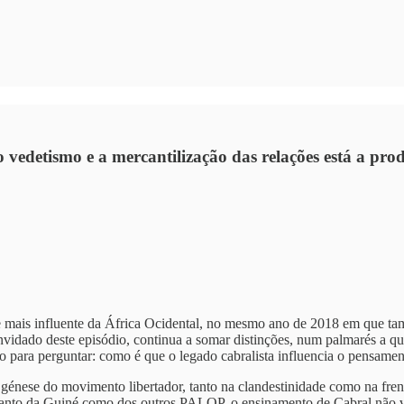
 vedetismo e a mercantilização das relações está a produ
de mais influente da África Ocidental, no mesmo ano de 2018 em que 
nvidado deste episódio, continua a somar distinções, num palmarés a 
 para perguntar: como é que o legado cabralista influencia o pensamen
 génese do movimento libertador, tanto na clandestinidade como na fre
, tanto da Guiné como dos outros PALOP, o ensinamento de Cabral não v