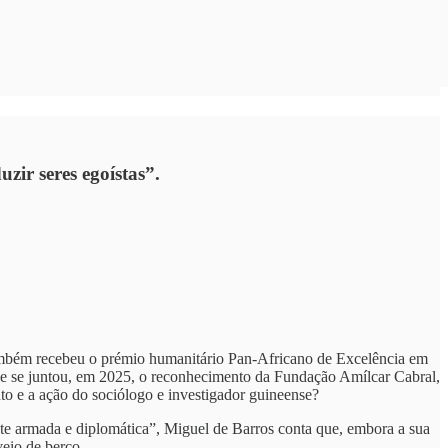
zir seres egoístas”.
também recebeu o prémio humanitário Pan-Africano de Excelência em
que se juntou, em 2025, o reconhecimento da Fundação Amílcar Cabral,
to e a ação do sociólogo e investigador guineense?
nte armada e diplomática”, Miguel de Barros conta que, embora a sua
eio de berço.