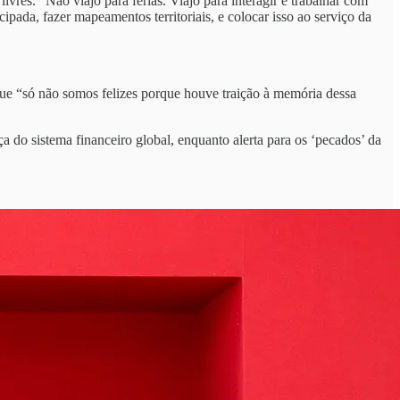
res. “Não viajo para férias. Viajo para interagir e trabalhar com
pada, fazer mapeamentos territoriais, e colocar isso ao serviço da
que “só não somos felizes porque houve traição à memória dessa
do sistema financeiro global, enquanto alerta para os ‘pecados’ da