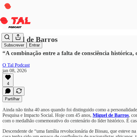
Miguel de Barros
Subscrever
Entrar
“A combinação entre a falta de consciência histórica, o
O Tal Podcast
jan 08, 2026
4
Partilhar
Ainda não tinha 40 anos quando foi distinguido como a personalida
Pesquisa e Impacto Social. Hoje com 45 anos,
Miguel de Barros
, co
com o medalhão comemorativo do centenário do líder histórico. É caso
Descendente de “uma família revolucionária de Bissau, que esteve na
casa tenha sido um espaço de confluência de nacionalistas africanos