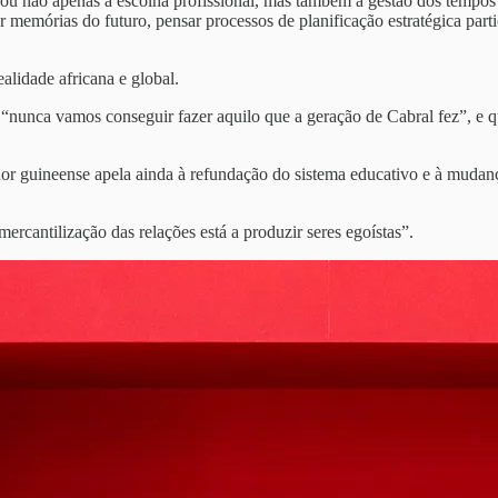
 não apenas a escolha profissional, mas também a gestão dos tempos liv
mórias do futuro, pensar processos de planificação estratégica partici
ealidade africana e global.
“nunca vamos conseguir fazer aquilo que a geração de Cabral fez”, e 
r guineense apela ainda à refundação do sistema educativo e à mudança 
mercantilização das relações está a produzir seres egoístas”.