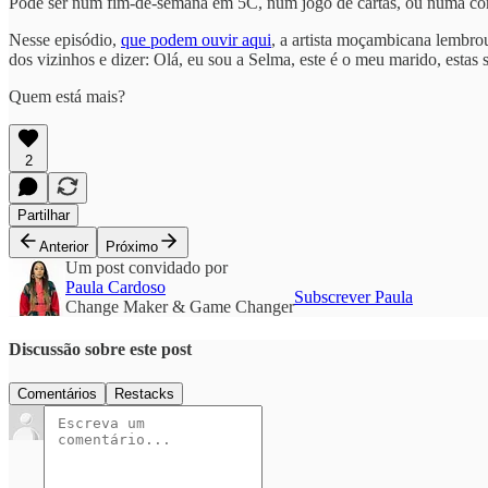
Pode ser num fim-de-semana em 5C, num jogo de cartas, ou numa co
Nesse episódio,
que podem ouvir aqui
, a artista moçambicana lembro
dos vizinhos e dizer: Olá, eu sou a Selma, este é o meu marido, estas 
Quem está mais?
2
Partilhar
Anterior
Próximo
Um post convidado por
Paula Cardoso
Subscrever Paula
Change Maker & Game Changer
Discussão sobre este post
Comentários
Restacks