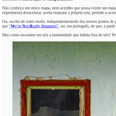
Não conheço um único mapa, nem acredito que possa existir um mapa 
experimenta desacelerar, aceita reajustar a própria rota, permite a a
Ou, escrito de outro modo, independentemente dos nossos pontos de p
que
“
W
e’re
N
ot
R
eally
S
trangers”
, ou, em português, de que, a par
Mas como encontrar em nós a humanidade que habita fora de nós? P