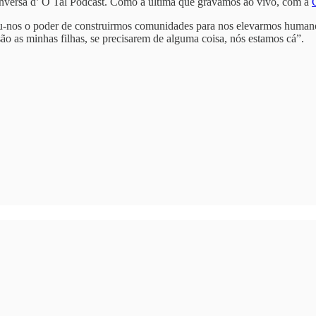
nversa d’ O Tal Podcast. Como a última que gravámos ao vivo, com a
u-nos o poder de construirmos comunidades para nos elevarmos humanos
são as minhas filhas, se precisarem de alguma coisa, nós estamos cá”.