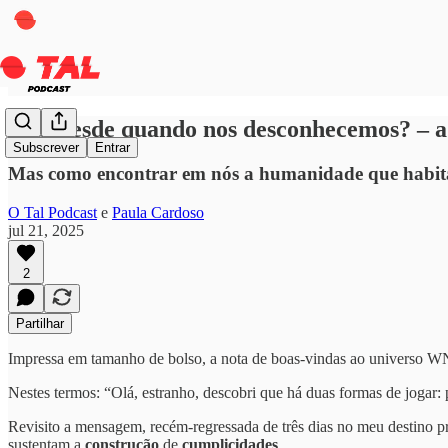
Olá, desde quando nos desconhecemos? – a
Subscrever
Entrar
Mas como encontrar em nós a humanidade que habita
O Tal Podcast
e
Paula Cardoso
jul 21, 2025
2
Partilhar
Impressa em tamanho de bolso, a nota de boas-vindas ao universo WNR
Nestes termos: “Olá, estranho, descobri que há duas formas de jogar: 
Revisito a mensagem, recém-regressada de três dias no meu destino p
sustentam a
construção
de
cumplicidades
.