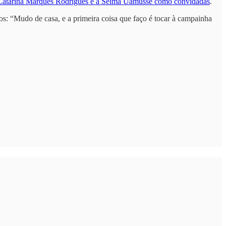
Catarina Marques Rodrigues e a Selma Uamusse como convidadas
.
: “Mudo de casa, e a primeira coisa que faço é tocar à campainha