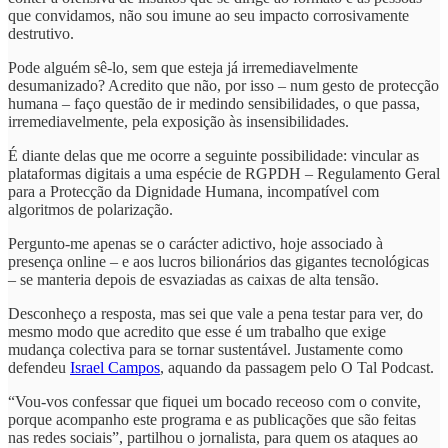
que convidamos, não sou imune ao seu impacto corrosivamente
destrutivo.
Pode alguém sê-lo, sem que esteja já irremediavelmente
desumanizado? Acredito que não, por isso – num gesto de protecção
humana – faço questão de ir medindo sensibilidades, o que passa,
irremediavelmente, pela exposição às insensibilidades.
É diante delas que me ocorre a seguinte possibilidade: vincular as
plataformas digitais a uma espécie de RGPDH – Regulamento Geral
para a Protecção da Dignidade Humana, incompatível com
algoritmos de polarização.
Pergunto-me apenas se o carácter adictivo, hoje associado à
presença online – e aos lucros bilionários das gigantes tecnológicas
– se manteria depois de esvaziadas as caixas de alta tensão.
Desconheço a resposta, mas sei que vale a pena testar para ver, do
mesmo modo que acredito que esse é um trabalho que exige
mudança colectiva para se tornar sustentável. Justamente como
defendeu
Israel Campos
, aquando da passagem pelo O Tal Podcast.
“Vou-vos confessar que fiquei um bocado receoso com o convite,
porque acompanho este programa e as publicações que são feitas
nas redes sociais”, partilhou o jornalista, para quem os ataques ao