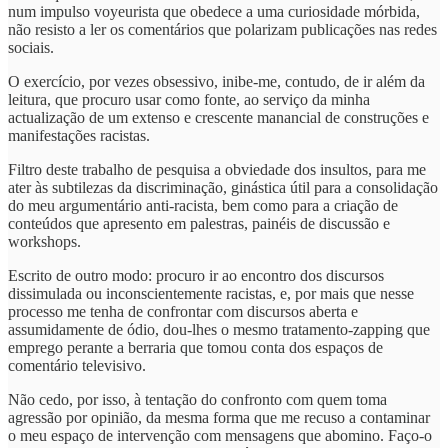
num impulso voyeurista que obedece a uma curiosidade mórbida,
não resisto a ler os comentários que polarizam publicações nas redes
sociais.
O exercício, por vezes obsessivo, inibe-me, contudo, de ir além da
leitura, que procuro usar como fonte, ao serviço da minha
actualização de um extenso e crescente manancial de construções e
manifestações racistas.
Filtro deste trabalho de pesquisa a obviedade dos insultos, para me
ater às subtilezas da discriminação, ginástica útil para a consolidação
do meu argumentário anti-racista, bem como para a criação de
conteúdos que apresento em palestras, painéis de discussão e
workshops.
Escrito de outro modo: procuro ir ao encontro dos discursos
dissimulada ou inconscientemente racistas, e, por mais que nesse
processo me tenha de confrontar com discursos aberta e
assumidamente de ódio, dou-lhes o mesmo tratamento-zapping que
emprego perante a berraria que tomou conta dos espaços de
comentário televisivo.
Não cedo, por isso, à tentação do confronto com quem toma
agressão por opinião, da mesma forma que me recuso a contaminar
o meu espaço de intervenção com mensagens que abomino. Faço-o